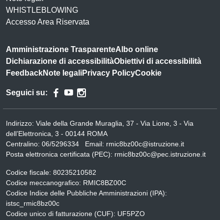
WHISTLEBLOWING
Accesso Area Riservata
Amministrazione Trasparente
Albo online
Dichiarazione di accessibilità
Obiettivi di accessibilità
Feedback
Note legali
Privacy Policy
Cookie
Seguici su:
Indirizzo:
Viale della Grande Muraglia, 37 - Via Lione, 3 - Via
dell’Elettronica, 3 - 00144 ROMA
Centralino:
06/5296334
Email:
rmic8bz00c@istruzione.it
Posta elettronica certificata (PEC):
rmic8bz00c@pec.istruzione.it
Codice fiscale: 80235210582
Codice meccanografico:
RMIC8BZ00C
Codice Indice delle Pubbliche Amministrazioni (IPA):
istsc_rmic8bz00c
Codice unico di fatturazione (CUF): UF5PZO