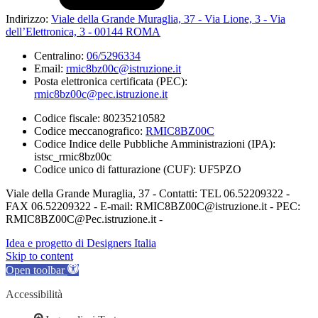
Indirizzo:
Viale della Grande Muraglia, 37 - Via Lione, 3 - Via
dell’Elettronica, 3 - 00144 ROMA
Centralino:
06/5296334
Email:
rmic8bz00c@istruzione.it
Posta elettronica certificata (PEC):
rmic8bz00c@pec.istruzione.it
Codice fiscale: 80235210582
Codice meccanografico:
RMIC8BZ00C
Codice Indice delle Pubbliche Amministrazioni (IPA):
istsc_rmic8bz00c
Codice unico di fatturazione (CUF): UF5PZO
Viale della Grande Muraglia, 37 - Contatti: TEL 06.52209322 -
FAX 06.52209322 - E-mail: RMIC8BZ00C@istruzione.it - PEC:
RMIC8BZ00C@Pec.istruzione.it -
Idea e progetto di Designers Italia
Skip to content
Open toolbar
Accessibilità