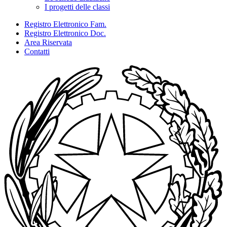
I progetti delle classi
Registro Elettronico Fam.
Registro Elettronico Doc.
Area Riservata
Contatti