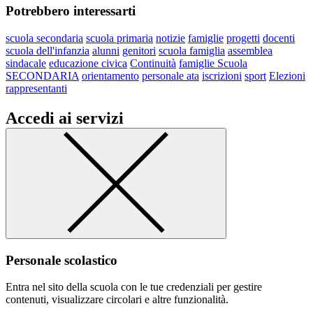
Potrebbero interessarti
scuola secondaria
scuola primaria
notizie
famiglie
progetti
docenti
scuola dell'infanzia
alunni
genitori
scuola famiglia
assemblea
sindacale
educazione civica
Continuità
famiglie Scuola
SECONDARIA
orientamento
personale ata
iscrizioni
sport
Elezioni
rappresentanti
Accedi ai servizi
Personale scolastico
Entra nel sito della scuola con le tue credenziali per gestire
contenuti, visualizzare circolari e altre funzionalità.