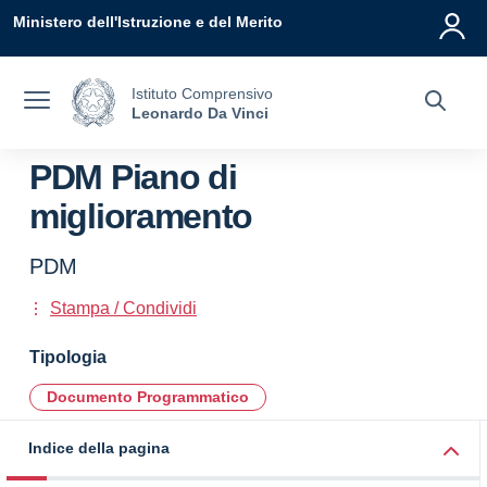
Vai ai contenuti
Vai al menu di navigazione
Vai al footer
Ministero dell'Istruzione e del Merito
Istituto Comprensivo
Leonardo Da Vinci
PDM Piano di
miglioramento
PDM
Stampa / Condividi
Tipologia
Documento Programmatico
Indice della pagina