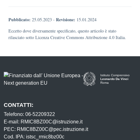
Pubblicato:
Revisione:
25.05.2023
-
15.01.2024
Eccetto dove diversamente specificato, questo articolo è stato
rilasciato sotto Licenza Creative Commons Attribuzione 4.0 Italia.
Istituto Comprensivo
Leonardo Da Vinci
Roma
CONTATTI:
Telefono: 06-52209322
E-mail: RMIC8BZ00C@istruzione.it
PEC: RMIC8BZ00C@pec.istruzione.it
Cod. IPA: istsc_rmic8bz00c