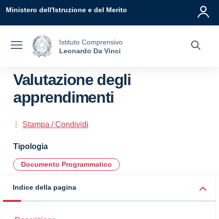
Vai ai contenuti
Vai al menu di navigazione
Vai al footer
Ministero dell'Istruzione e del Merito
Istituto Comprensivo
Leonardo Da Vinci
Valutazione degli
apprendimenti
Stampa / Condividi
Tipologia
Documento Programmatico
Indice della pagina