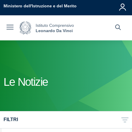
Vai ai contenuti
Vai al menu di navigazione
Vai al footer
Ministero dell'Istruzione e del Merito
Istituto Comprensivo
Leonardo Da Vinci
Le Notizie
FILTRI