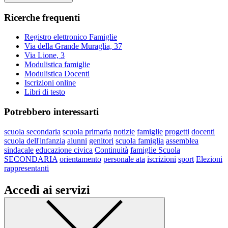
Ricerche frequenti
Registro elettronico Famiglie
Via della Grande Muraglia, 37
Via Lione, 3
Modulistica famiglie
Modulistica Docenti
Iscrizioni online
Libri di testo
Potrebbero interessarti
scuola secondaria
scuola primaria
notizie
famiglie
progetti
docenti
scuola dell'infanzia
alunni
genitori
scuola famiglia
assemblea
sindacale
educazione civica
Continuità
famiglie Scuola
SECONDARIA
orientamento
personale ata
iscrizioni
sport
Elezioni
rappresentanti
Accedi ai servizi