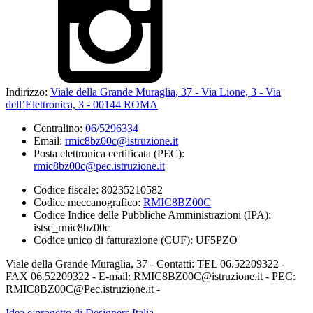
Indirizzo:
Viale della Grande Muraglia, 37 - Via Lione, 3 - Via
dell’Elettronica, 3 - 00144 ROMA
Centralino:
06/5296334
Email:
rmic8bz00c@istruzione.it
Posta elettronica certificata (PEC):
rmic8bz00c@pec.istruzione.it
Codice fiscale: 80235210582
Codice meccanografico:
RMIC8BZ00C
Codice Indice delle Pubbliche Amministrazioni (IPA):
istsc_rmic8bz00c
Codice unico di fatturazione (CUF): UF5PZO
Viale della Grande Muraglia, 37 - Contatti: TEL 06.52209322 -
FAX 06.52209322 - E-mail: RMIC8BZ00C@istruzione.it - PEC:
RMIC8BZ00C@Pec.istruzione.it -
Idea e progetto di Designers Italia