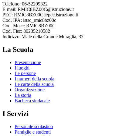
Telefono: 06-52209322
E-mail: RMIC8BZ00C@istruzione.it
PEC: RMIC8BZ00C@pec.istruzione.it
Cod. IPA: istsc_rmic8bz00c
Cod. Mecc: RMIC8BZ00C
Cod. Fisc: 80235210582
Indirizzo: Viale della Grande Muraglia, 37
La Scuola
Presentazione
I luoghi
Le persone
I numeri della scuola
Le carte della scuola
Organizzazione
La storia
Bacheca sindacale
I Servizi
Personale scolastico
Famiglie e studenti