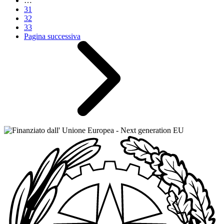
…
31
32
33
Pagina successiva