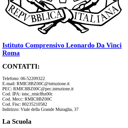
Istituto Comprensivo
Leonardo Da Vinci
Roma
CONTATTI:
Telefono: 06-52209322
E-mail: RMIC8BZ00C@istruzione.it
PEC: RMIC8BZ00C@pec.istruzione.it
Cod. IPA: istsc_rmic8bz00c
Cod. Mecc: RMIC8BZ00C
Cod. Fisc: 80235210582
Indirizzo: Viale della Grande Muraglia, 37
La Scuola