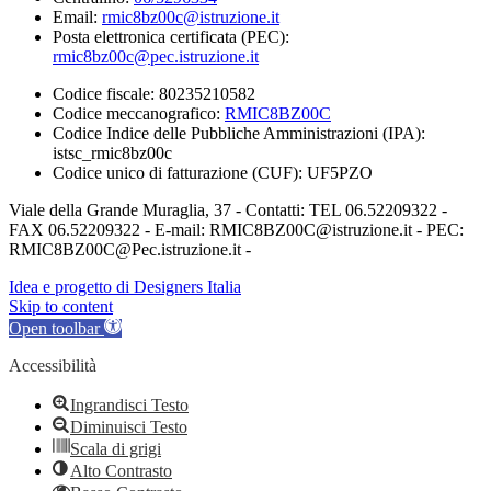
Email:
rmic8bz00c@istruzione.it
Posta elettronica certificata (PEC):
rmic8bz00c@pec.istruzione.it
Codice fiscale: 80235210582
Codice meccanografico:
RMIC8BZ00C
Codice Indice delle Pubbliche Amministrazioni (IPA):
istsc_rmic8bz00c
Codice unico di fatturazione (CUF): UF5PZO
Viale della Grande Muraglia, 37 - Contatti: TEL 06.52209322 -
FAX 06.52209322 - E-mail: RMIC8BZ00C@istruzione.it - PEC:
RMIC8BZ00C@Pec.istruzione.it -
Idea e progetto di Designers Italia
Skip to content
Open toolbar
Accessibilità
Ingrandisci Testo
Diminuisci Testo
Scala di grigi
Alto Contrasto