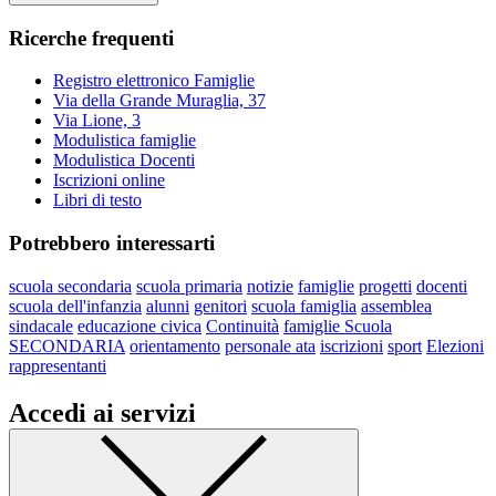
Ricerche frequenti
Registro elettronico Famiglie
Via della Grande Muraglia, 37
Via Lione, 3
Modulistica famiglie
Modulistica Docenti
Iscrizioni online
Libri di testo
Potrebbero interessarti
scuola secondaria
scuola primaria
notizie
famiglie
progetti
docenti
scuola dell'infanzia
alunni
genitori
scuola famiglia
assemblea
sindacale
educazione civica
Continuità
famiglie Scuola
SECONDARIA
orientamento
personale ata
iscrizioni
sport
Elezioni
rappresentanti
Accedi ai servizi