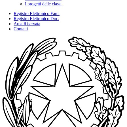
I progetti delle classi
Registro Elettronico Fam.
Registro Elettronico Doc.
Area Riservata
Contatti