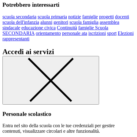
Potrebbero interessarti
scuola secondaria
scuola primaria
notizie
famiglie
progetti
docenti
scuola dell'infanzia
alunni
genitori
scuola famiglia
assemblea
sindacale
educazione civica
Continuità
famiglie Scuola
SECONDARIA
orientamento
personale ata
iscrizioni
sport
Elezioni
rappresentanti
Accedi ai servizi
Personale scolastico
Entra nel sito della scuola con le tue credenziali per gestire
contenuti, visualizzare circolari e altre funzionalità.