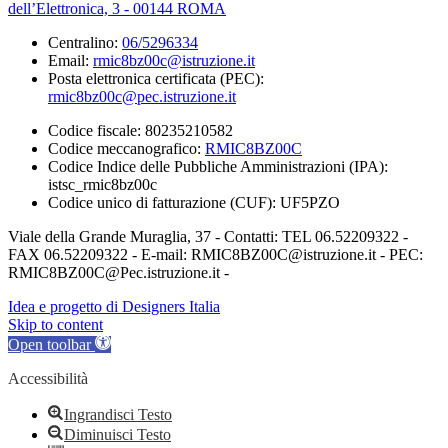
dell’Elettronica, 3 - 00144 ROMA
Centralino:
06/5296334
Email:
rmic8bz00c@istruzione.it
Posta elettronica certificata (PEC):
rmic8bz00c@pec.istruzione.it
Codice fiscale: 80235210582
Codice meccanografico:
RMIC8BZ00C
Codice Indice delle Pubbliche Amministrazioni (IPA):
istsc_rmic8bz00c
Codice unico di fatturazione (CUF): UF5PZO
Viale della Grande Muraglia, 37 - Contatti: TEL 06.52209322 -
FAX 06.52209322 - E-mail: RMIC8BZ00C@istruzione.it - PEC:
RMIC8BZ00C@Pec.istruzione.it -
Idea e progetto di Designers Italia
Skip to content
Open toolbar
Accessibilità
Ingrandisci Testo
Diminuisci Testo