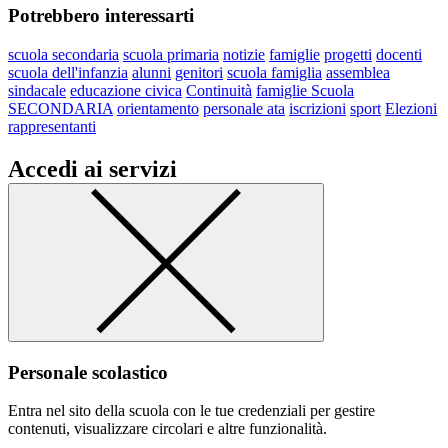
Potrebbero interessarti
scuola secondaria
scuola primaria
notizie
famiglie
progetti
docenti
scuola dell'infanzia
alunni
genitori
scuola famiglia
assemblea
sindacale
educazione civica
Continuità
famiglie Scuola
SECONDARIA
orientamento
personale ata
iscrizioni
sport
Elezioni
rappresentanti
Accedi ai servizi
Personale scolastico
Entra nel sito della scuola con le tue credenziali per gestire
contenuti, visualizzare circolari e altre funzionalità.