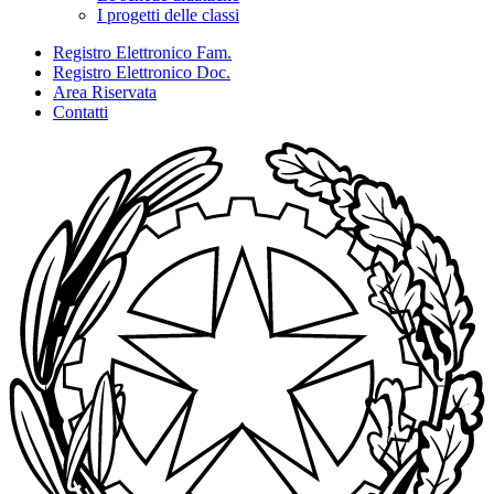
I progetti delle classi
Registro Elettronico Fam.
Registro Elettronico Doc.
Area Riservata
Contatti