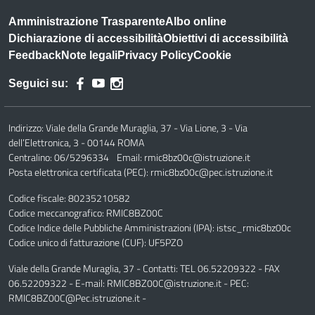
Amministrazione Trasparente
Albo online
Dichiarazione di accessibilità
Obiettivi di accessibilità
Feedback
Note legali
Privacy Policy
Cookie
Seguici su:
Indirizzo:
Viale della Grande Muraglia, 37 - Via Lione, 3 - Via
dell’Elettronica, 3 - 00144 ROMA
Centralino:
06/5296334
Email:
rmic8bz00c@istruzione.it
Posta elettronica certificata (PEC):
rmic8bz00c@pec.istruzione.it
Codice fiscale: 80235210582
Codice meccanografico:
RMIC8BZ00C
Codice Indice delle Pubbliche Amministrazioni (IPA): istsc_rmic8bz00c
Codice unico di fatturazione (CUF): UF5PZO
Viale della Grande Muraglia, 37 - Contatti: TEL 06.52209322 - FAX
06.52209322 - E-mail: RMIC8BZ00C@istruzione.it - PEC:
RMIC8BZ00C@Pec.istruzione.it -