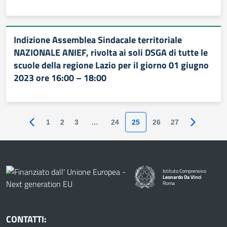
Indizione Assemblea Sindacale territoriale
NAZIONALE ANIEF, rivolta ai soli DSGA di tutte le
scuole della regione Lazio per il giorno 01 giugno
2023 ore 16:00 – 18:00
1
2
3
…
24
25
26
27
Pagina precedente
Pagina su
Istituto Comprensivo
Leonardo Da Vinci
Roma
CONTATTI: