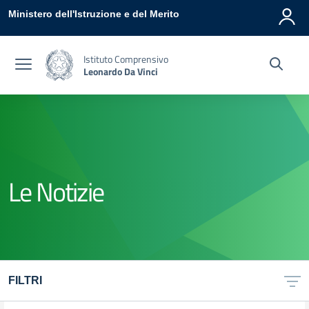
Vai ai contenuti
Vai al menu di navigazione
Vai al footer
Ministero dell'Istruzione e del Merito
Istituto Comprensivo
Leonardo Da Vinci
Le Notizie
FILTRI