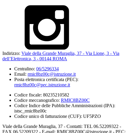
Indirizzo:
Viale della Grande Muraglia, 37 - Via Lione, 3 - Via
dell’Elettronica, 3 - 00144 ROMA
Centralino:
06/5296334
Email:
rmic8bz00c@istruzione.it
Posta elettronica certificata (PEC):
rmic8bz00c@pec.istruzione.it
Codice fiscale: 80235210582
Codice meccanografico:
RMIC8BZ00C
Codice Indice delle Pubbliche Amministrazioni (IPA):
istsc_rmic8bz00c
Codice unico di fatturazione (CUF): UF5PZO
Viale della Grande Muraglia, 37 - Contatti: TEL 06.52209322 -
FAX 06.52209322 - E-mail: RMIC8BZ00C@istruzione.it - PEC: