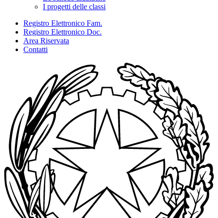
I progetti delle classi
Registro Elettronico Fam.
Registro Elettronico Doc.
Area Riservata
Contatti