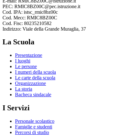
E-mail: RMIC8BZ00C@istruzione.it
PEC: RMIC8BZ00C@pec.istruzione.it
Cod. IPA: istsc_rmic8bz00c
Cod. Mecc: RMIC8BZ00C
Cod. Fisc: 80235210582
Indirizzo: Viale della Grande Muraglia, 37
La Scuola
Presentazione
I luoghi
Le persone
I numeri della scuola
Le carte della scuola
Organizzazione
La storia
Bacheca sindacale
I Servizi
Personale scolastico
Famiglie e studenti
Percorsi di studio