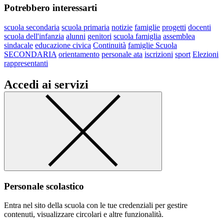
Potrebbero interessarti
scuola secondaria
scuola primaria
notizie
famiglie
progetti
docenti
scuola dell'infanzia
alunni
genitori
scuola famiglia
assemblea
sindacale
educazione civica
Continuità
famiglie Scuola
SECONDARIA
orientamento
personale ata
iscrizioni
sport
Elezioni
rappresentanti
Accedi ai servizi
Personale scolastico
Entra nel sito della scuola con le tue credenziali per gestire
contenuti, visualizzare circolari e altre funzionalità.